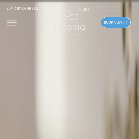
25
EN
GR
FR
SIFNOS GREECE
BOOK NOW