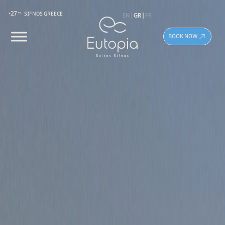
27
EN
GR
FR
SIFNOS GREECE
BOOK NOW