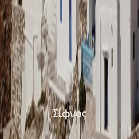
Σίφνος